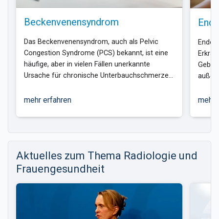
Beckenvenensyndrom
Endo
Das Beckenvenensyndrom, auch als Pelvic
Endome
Congestion Syndrome (PCS) bekannt, ist eine
Erkran
häufige, aber in vielen Fällen unerkannte
Gebärm
Ursache für chronische Unterbauchschmerzen
außer
bei Frauen. Die interventionelle Radiologie
Beispi
bietet eine minimal-invasive
der Bl
mehr erfahren
mehr 
Behandlungsmöglichkeit: Die
liefer
Beckenvenensklerosierung.
hocha
Strahl
Aktuelles zum Thema Radiologie und
Frauengesundheit