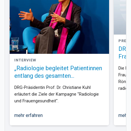
PRES
DRG 
Frau
INTERVIEW
„Radiologie begleitet Patientinnen
Die Ka
entlang des gesamten
Frauen
Röntge
Versorgungswegs“
DRG-Präsidentin Prof. Dr. Christiane Kuhl
radio
erläutert die Ziele der Kampagne "Radiologie
besser
und Frauengesundheit".
könne
mehr erfahren
mehr 