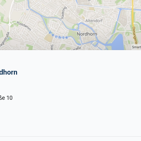
rdhorn
ße 10