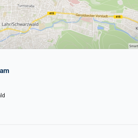
eam
ld